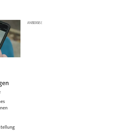
ANZEIGE
gen
e
mes
inen
tellung