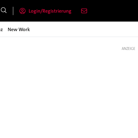
Login/Registrierung
nz
New Work
ANZEIGE