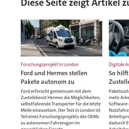
Diese Seite zeigt Artikel
Forschungsprojekt in London
Digitale A
Ford und Hermes stellen
So hilf
Pakete autonom zu
Zustell
Ford erforscht gemeinsam mit dem
Paketzust
Zustelldienst Hermes die Möglichkeiten,
mehr Arbei
selbstfahrende Transporter für die letzte
Software-
Meile einzusetzen. Der Test in London ist
Nutzfahrz
Teil eines Forschungsprojekts des OEMs
Arbeitspr
zu autonomen Fahrzeugen im
dadurch Ef