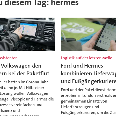
 zu diesem Tag: hermes
ssistenten
Logistik auf der letzten Meile
t Volkswagen den
Ford und Hermes
ern bei der Paketflut
kombinieren Lieferwa
und Fußgängerkurier
eller hatten im Corona-Jahr
t denn je. Mit Hilfe einer
Ford und der Paketdienst Her
Lösung wollen Volkswagen
erproben in London erstmals e
euge, Viscopic und Hermes die
gemeinsamen Einsatz von
ozesse vereinfachen und
Lieferfahrzeugen und
fizienz und
Fußgängerkurieren, um die Zus