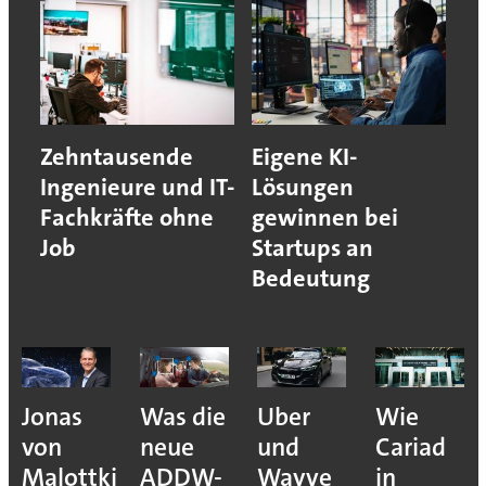
Zehntausende
Eigene KI-
Ingenieure und IT-
Lösungen
Fachkräfte ohne
gewinnen bei
Job
Startups an
Bedeutung
Jonas
Was die
Uber
Wie
von
neue
und
Cariad
Malottki
ADDW-
Wayve
in