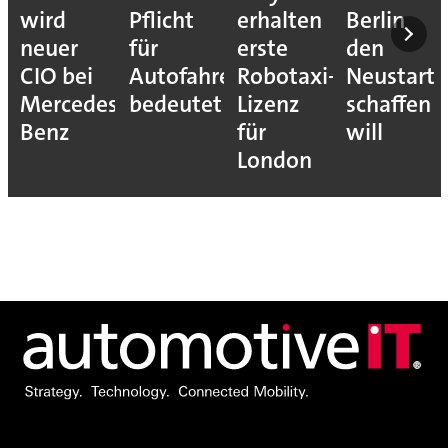
wird
Pflicht
erhalten
Berlin
neuer
für
erste
den
CIO bei
Autofahrer
Robotaxi-
Neustart
Mercedes-
bedeutet
Lizenz
schaffen
Benz
für
will
London