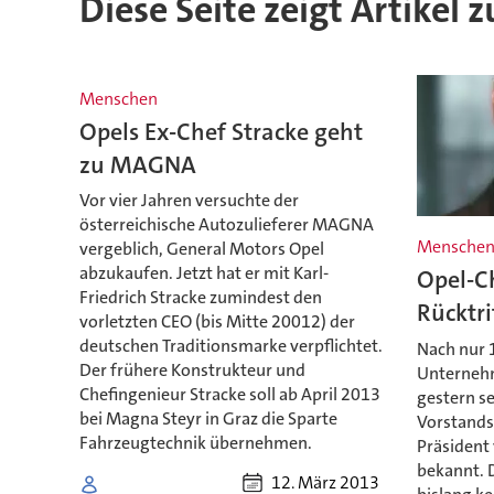
Diese Seite zeigt Artikel z
Menschen
Opels Ex-Chef Stracke geht
zu MAGNA
Vor vier Jahren versuchte der
österreichische Autozulieferer MAGNA
Mensche
vergeblich, General Motors Opel
abzukaufen. Jetzt hat er mit Karl-
Opel-Ch
Friedrich Stracke zumindest den
Rücktri
vorletzten CEO (bis Mitte 20012) der
deutschen Traditionsmarke verpflichtet.
Nach nur 
Der frühere Konstrukteur und
Unternehm
Chefingenieur Stracke soll ab April 2013
gestern se
bei Magna Steyr in Graz die Sparte
Vorstands
Fahrzeugtechnik übernehmen.
Präsident
bekannt. 
12. März 2013