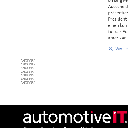
bislang ke
Ausscheid
präsentier
President 
einen kom
für das E
amerikani
Werner
ANZEIGE
ANZEIGE
ANZEIGE
ANZEIGE
ANZEIGE
ANZEIGE
ANZEIGE