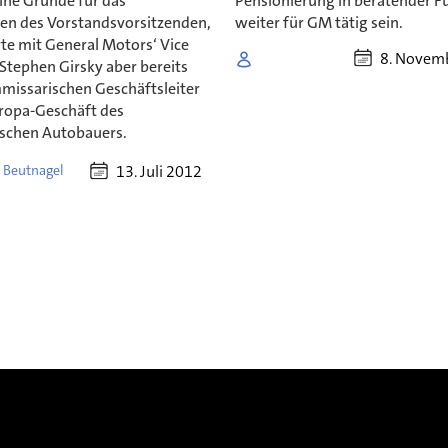
ine Gründe für das
Pensionierung in beratender F
en des Vorstandsvorsitzenden,
weiter für GM tätig sein.
te mit General Motors‘ Vice
8. Novem
Stephen Girsky aber bereits
missarischen Geschäftsleiter
uropa-Geschäft des
schen Autobauers.
13. Juli 2012
 Beutnagel