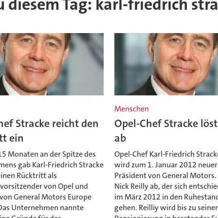
u diesem Tag: karl-friedrich str
n
Menschen
ef Stracke reicht den
Opel-Chef Stracke löst
tt ein
ab
15 Monaten an der Spitze des
Opel-Chef Karl-Friedrich Strack
ens gab Karl-Friedrich Stracke
wird zum 1. Januar 2012 neuer
inen Rücktritt als
Präsident von General Motors. 
vorsitzender von Opel und
Nick Reilly ab, der sich entschi
 von General Motors Europe
im März 2012 in den Ruhestan
Das Unternehmen nannte
gehen. Reilliy wird bis zu seine