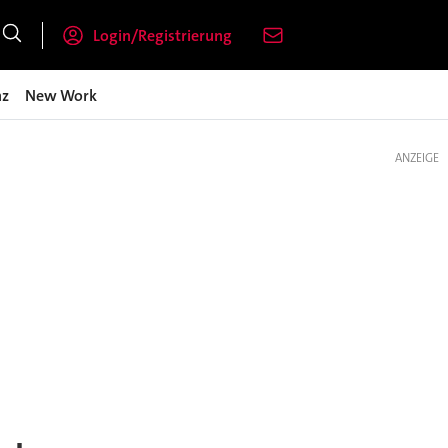
Login/Registrierung
nz
New Work
ANZEIGE