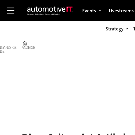
Events
Livestreams
Strategy
Home
ANZEIGE
ANZEIGE
Tag:
karl-
friedrich
stracke