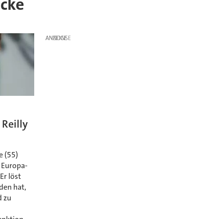
acke
ANZEIGE
 Reilly
e (55)
 Europa-
Er löst
eden hat,
d zu
r