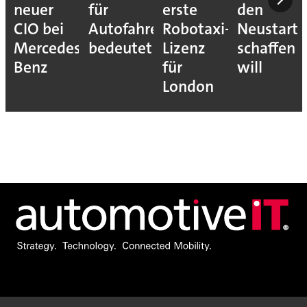
neuer
für
erste
den
CIO bei
Autofahrer
Robotaxi-
Neustart
Mercedes-
bedeutet
Lizenz
schaffen
Benz
für
will
London