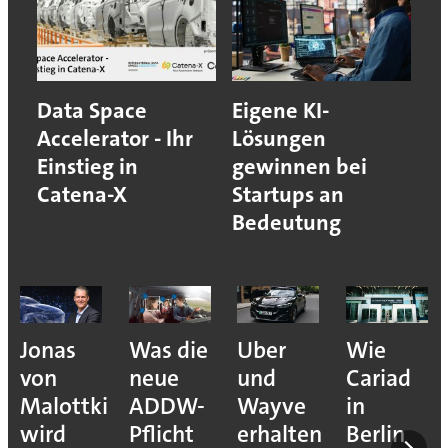
Data Space
Eigene KI-
Accelerator - Ihr
Lösungen
Einstieg in
gewinnen bei
Catena-X
Startups an
Bedeutung
Jonas
Was die
Uber
Wie
von
neue
und
Cariad
Malottki
ADDW-
Wayve
in
wird
Pflicht
erhalten
Berlin