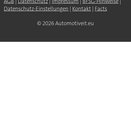
AGB
|
Datenschutz
|
Impressum
|
BFSG-Hinweise
|
Datenschutz-Einstellungen
|
Kontakt
|
Facts
© 2026 Automotiveit.eu