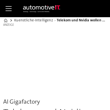
Kuenstliche-Intelligenz
Telekom und Nvidia wollen europäische KI-Cloud aufbauen
Home
ANZEIGE
ANZEIGE
AI Gigafactory