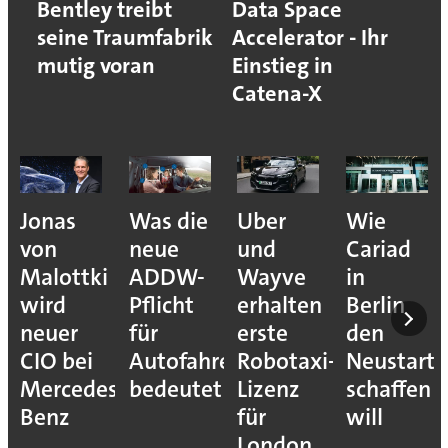
Bentley treibt
Data Space
seine Traumfabrik
Accelerator - Ihr
mutig voran
Einstieg in
Catena-X
Jonas
Was die
Uber
Wie
von
neue
und
Cariad
Malottki
ADDW-
Wayve
in
wird
Pflicht
erhalten
Berlin
neuer
für
erste
den
CIO bei
Autofahrer
Robotaxi-
Neustart
Mercedes-
bedeutet
Lizenz
schaffen
Benz
für
will
London