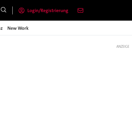
Login/Registrierung
nz
New Work
ANZEIGE