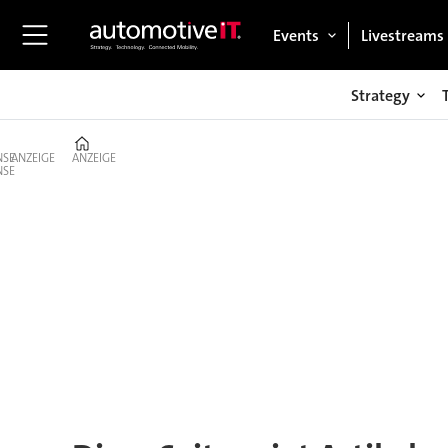
Events
Livestreams
Strategy
Home
ANZEIGE
ANZEIGE
Tag:
ländlicher
raum