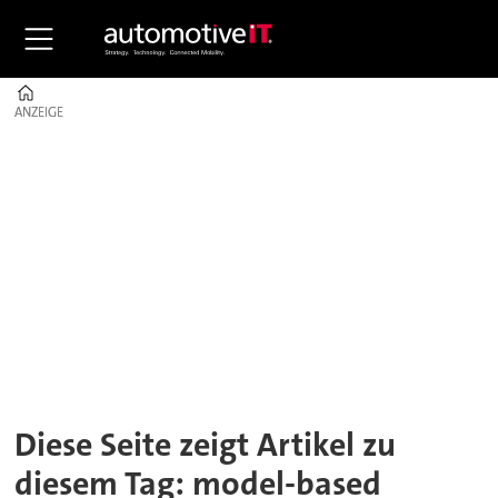
Home
ANZEIGE
ANZEIGE
Tag:
model-
based
design
Diese Seite zeigt Artikel zu
diesem Tag: model-based