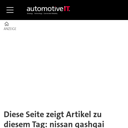
Home
ANZEIGE
ANZEIGE
Tag:
nissan
qashqai
Diese Seite zeigt Artikel zu
diesem Tag: nissan qashqai