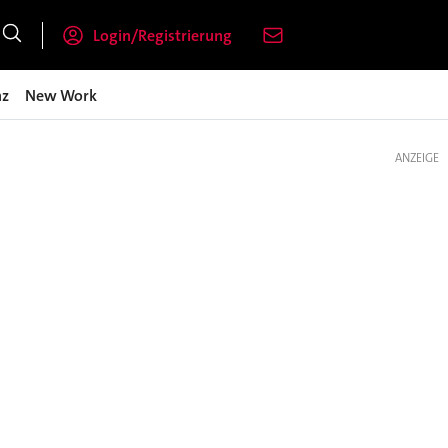
Login/Registrierung
nz
New Work
ANZEIGE