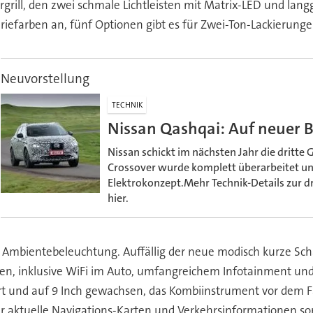
rgrill, den zwei schmale Lichtleisten mit Matrix-LED und la
eriefarben an, fünf Optionen gibt es für Zwei-Ton-Lackierunge
Neuvorstellung
TECHNIK
Nissan Qashqai: Auf neuer B
Nissan schickt im nächsten Jahr die dritte
Crossover wurde komplett überarbeitet u
Elektrokonzept.Mehr Technik-Details zur d
hier.
mbientebeleuchtung. Auffällig der neue modisch kurze Schal
n, inklusive WiFi im Auto, umfangreichem Infotainment und 
t und auf 9 Inch gewachsen, das Kombiinstrument vor dem Fah
 aktuelle Navigations-Karten und Verkehrsinformationen sor