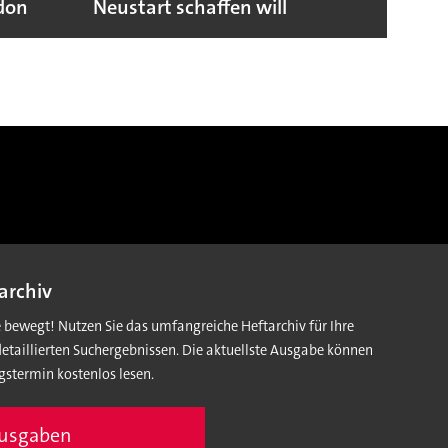
ndon
Neustart schaffen will
sicht
archiv
e bewegt! Nutzen Sie das umfangreiche Heftarchiv für Ihre
detaillierten Suchergebnissen. Die aktuellste Ausgabe können
gstermin kostenlos lesen.
Ausgaben