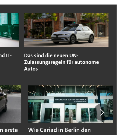
d IT-
Das sind die neuen UN-
Zulassungsregeln für autonome
Autos
n erste
Wie Cariad in Berlin den
Wie A