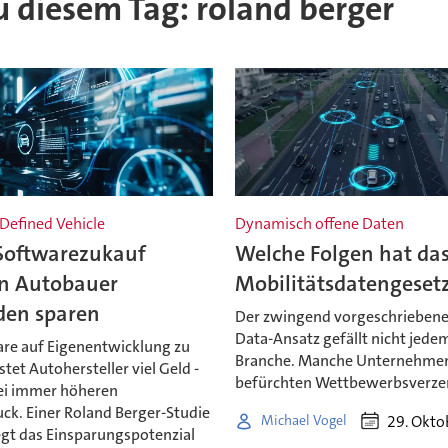
zu diesem Tag: roland berger
Defined Vehicle
Dynamisch offene Daten
Softwarezukauf
Welche Folgen hat da
n Autobauer
Mobilitätsdatengeset
den sparen
Der zwingend vorgeschrieben
Data-Ansatz gefällt nicht jedem
are auf Eigenentwicklung zu
Branche. Manche Unternehme
stet Autohersteller viel Geld -
befürchten Wettbewerbsverze
ei immer höheren
ck. Einer Roland Berger-Studie
29. Okto
Michael Vogel
egt das Einsparungspotenzial