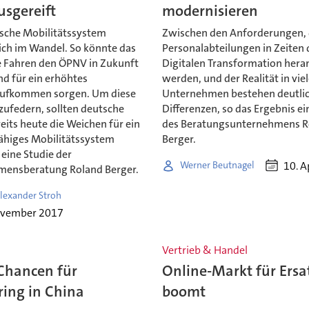
usgereift
modernisieren
ische Mobilitätssystem
Zwischen den Anforderungen, 
ich im Wandel. So könnte das
Personalabteilungen in Zeiten 
Fahren den ÖPNV in Zukunft
Digitalen Transformation her
d für ein erhöhtes
werden, und der Realität in vie
aufkommen sorgen. Um diese
Unternehmen bestehen deutli
zufedern, sollten deutsche
Differenzen, so das Ergebnis ei
eits heute die Weichen für ein
des Beratungsunternehmens R
ähiges Mobilitätssystem
Berger.
o eine Studie der
10. A
Werner Beutnagel
ensberatung Roland Berger.
lexander Stroh
ovember 2017
Vertrieb & Handel
Chancen für
Online-Markt für Ersat
ring in China
boomt