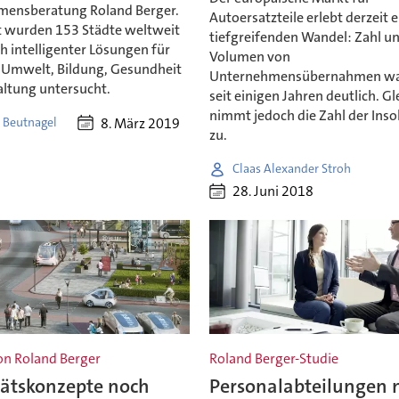
ensberatung Roland Berger.
Autoersatzteile erlebt derzeit 
 wurden 153 Städte weltweit
tiefgreifenden Wandel: Zahl u
ch intelligenter Lösungen für
Volumen von
, Umwelt, Bildung, Gesundheit
Unternehmensübernahmen w
ltung untersucht.
seit einigen Jahren deutlich. Gl
nimmt jedoch die Zahl der Ins
8. März 2019
 Beutnagel
zu.
Claas Alexander Stroh
28. Juni 2018
on Roland Berger
Roland Berger-Studie
tätskonzepte noch
Personalabteilungen