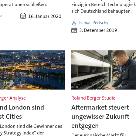
operationen schließen.
Einzig im Bereich Technologie 
sich Deutschland behaupten.
16. Januar 2020
ge
Fabian Pertschy
3. Dezember 2019
rger-Analyse
Roland Berger-Studie
nd London sind
Aftermarket steuert
t Cities
ungewisser Zukunft
entgegen
London sind die Gewinner des
y Strategy Index“ der
Der europäische Markt für