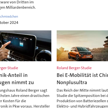
tware von Dritten im
gen Milliardenbereich.
Schmiedchen
ktober 2024
rger-Studie
Roland Berger-Studie
nik-Anteil in
Bei E-Mobilität ist Ch
ugen nimmt zu
Nonplusultra
ungshaus Roland Berger sagt
Das Reich der Mitte nimmt laut
chsten Jahre einen drastischen
Studie die Spitzenposition bei 
r Kosten für die
Produktion von Batteriezellen
onik in Pkw voraus. Hersteller
Elektro- und Hybridfahrzeugen 