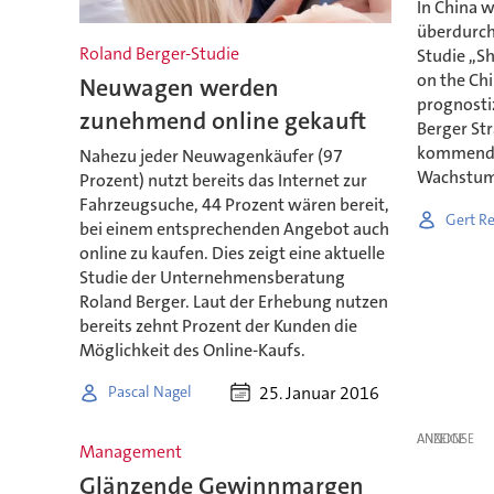
In China 
überdurchs
Roland Berger-Studie
Studie ,,S
on the Ch
Neuwagen werden
prognosti
zunehmend online gekauft
Berger Str
kommenden
Nahezu jeder Neuwagenkäufer (97
Wachstum
Prozent) nutzt bereits das Internet zur
Fahrzeugsuche, 44 Prozent wären bereit,
Gert Re
bei einem entsprechenden Angebot auch
online zu kaufen. Dies zeigt eine aktuelle
Studie der Unternehmensberatung
Roland Berger. Laut der Erhebung nutzen
bereits zehnt Prozent der Kunden die
Möglichkeit des Online-Kaufs.
25. Januar 2016
Pascal Nagel
ANZEIGE
Management
Glänzende Gewinnmargen