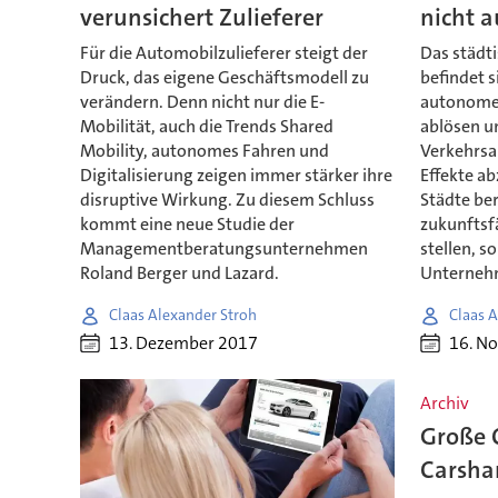
verunsichert Zulieferer
nicht a
Für die Automobilzulieferer steigt der
Das städt
Druck, das eigene Geschäftsmodell zu
befindet s
verändern. Denn nicht nur die E-
autonome 
Mobilität, auch die Trends Shared
ablösen un
Mobility, autonomes Fahren und
Verkehrs
Digitalisierung zeigen immer stärker ihre
Effekte ab
disruptive Wirkung. Zu diesem Schluss
Städte ber
kommt eine neue Studie der
zukunftsf
Managementberatungsunternehmen
stellen, s
Roland Berger und Lazard.
Unternehm
Claas Alexander Stroh
Claas A
13. Dezember 2017
16. N
Archiv
Große 
Carsha