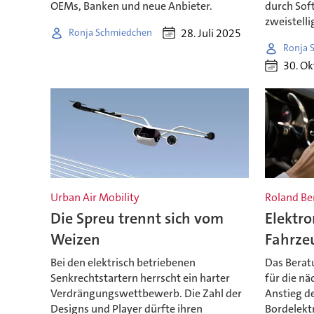
OEMs, Banken und neue Anbieter.
durch Sof
zweistelli
28. Juli 2025
Ronja Schmiedchen
Ronja 
30. O
Urban Air Mobility
Roland Be
Die Spreu trennt sich vom
Elektro
Weizen
Fahrze
Bei den elektrisch betriebenen
Das Berat
Senkrechtstartern herrscht ein harter
für die nä
Verdrängungswettbewerb. Die Zahl der
Anstieg de
Designs und Player dürfte ihren
Bordelektr