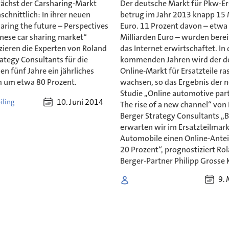
wächst der Carsharing-Markt
Der deutsche Markt für Pkw-Er
chnittlich: In ihrer neuen
betrug im Jahr 2013 knapp 15 
haring the future – Perspectives
Euro. 11 Prozent davon – etwa
inese car sharing market“
Milliarden Euro – wurden berei
zieren die Experten von Roland
das Internet erwirtschaftet. In
ategy Consultants für die
kommenden Jahren wird der d
 fünf Jahre ein jährliches
Online-Markt für Ersatzteile ra
 um etwa 80 Prozent.
wachsen, so das Ergebnis der 
Studie ,,Online automotive part
10. Juni 2014
iling
The rise of a new channel“ von
Berger Strategy Consultants ,,
erwarten wir im Ersatzteilmark
Automobile einen Online-Anteil
20 Prozent“, prognostiziert Ro
Berger-Partner Philipp Grosse
9.