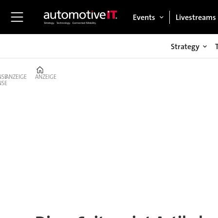
Events
Livestreams
Strategy
Home
ANZEIGE
ANZEIGE
Tag:
roland
berger