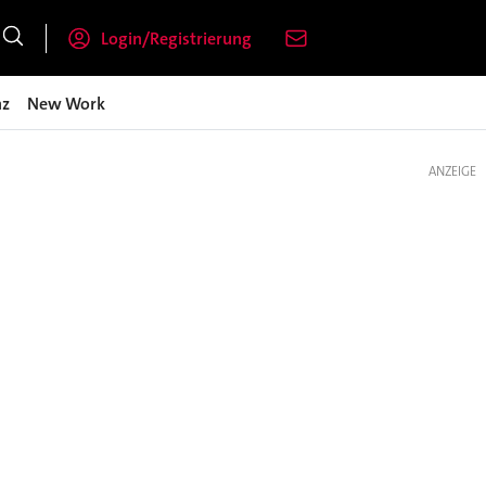
Login/Registrierung
nz
New Work
ANZEIGE