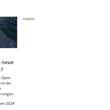
ANZEIGE
s neue
z?
e Open-
 in der
n
rrungen.
ber 2024