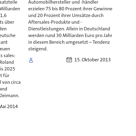
satzteile
Automobilhersteller und -händler
Milliarden
erzielen 75 bis 80 Prozent ihrer Gewinne
 1,6
und 20 Prozent ihrer Umsätze durch
ts über
Aftersales-Produkte und -
 den
Dienstleistungen. Allein in Deutschland
eutsche
werden rund 30 Milliarden Euro pro Jahr
sant
in diesem Bereich umgesetzt – Tendenz
neuen
steigend.
s sales:
15. Oktober 2013
 Roland
Bis 2025
t für
 von circa
land
 Kleimann.
 Mai 2014