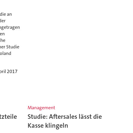
die an
der
angetragen
len
che
ner Studie
oland
pril 2017
Management
zteile
Studie: Aftersales lässt die
Kasse klingeln