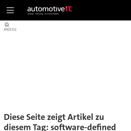
Home
ANZEIGE
ANZEIGE
Tag:
software-
defined
mobility
Diese Seite zeigt Artikel zu
diesem Tag: software-defined