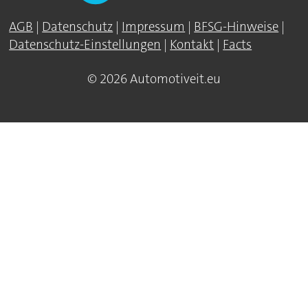
AGB
|
Datenschutz
|
Impressum
|
BFSG-Hinweise
|
Datenschutz-Einstellungen
|
Kontakt
|
Facts
© 2026 Automotiveit.eu