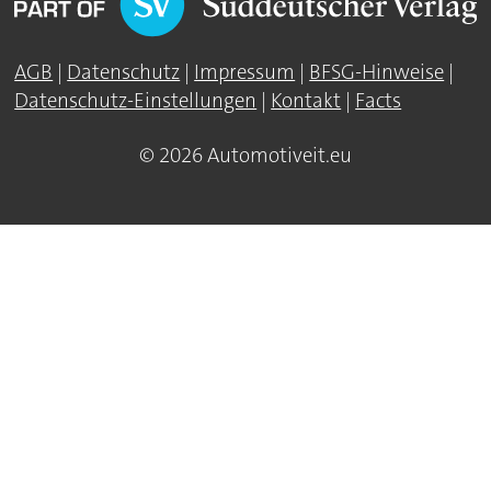
AGB
|
Datenschutz
|
Impressum
|
BFSG-Hinweise
|
Datenschutz-Einstellungen
|
Kontakt
|
Facts
© 2026 Automotiveit.eu