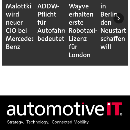
Malottki
ADDW-
Wayve
in
wird
Pflicht
erhalten
Berlin
neuer
für
erste
den
CIO bei
Autofahrer
Robotaxi-
Neustart
Mercedes-
bedeutet
Lizenz
schaffen
Benz
für
will
London