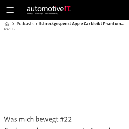
Podcasts
Schreckgespenst Apple Car bleibt Phantom – und nun?
Home
ANZEIGE
ANZEIGE
Was mich bewegt #22