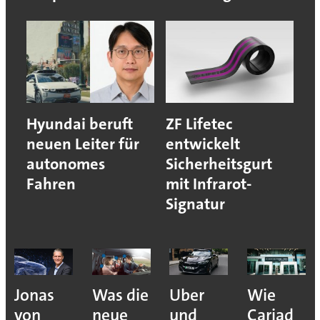
Hyundai beruft
ZF Lifetec
neuen Leiter für
entwickelt
autonomes
Sicherheitsgurt
Fahren
mit Infrarot-
Signatur
Jonas
Was die
Uber
Wie
von
neue
und
Cariad