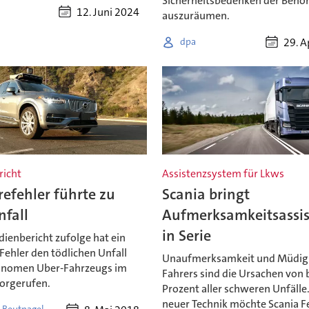
Sicherheitsbedenken der Behö
12. Juni 2024
auszuräumen.
29. A
dpa
icht
Assistenzsystem für Lkws
efehler führte zu
Scania bringt
nfall
Aufmerksamkeitsassi
in Serie
ienbericht zufolge hat ein
Fehler den tödlichen Unfall
Unaufmerksamkeit und Müdigk
onomen Uber-Fahrzeugs im
Fahrers sind die Ursachen von 
orgerufen.
Prozent aller schweren Unfälle.
neuer Technik möchte Scania F