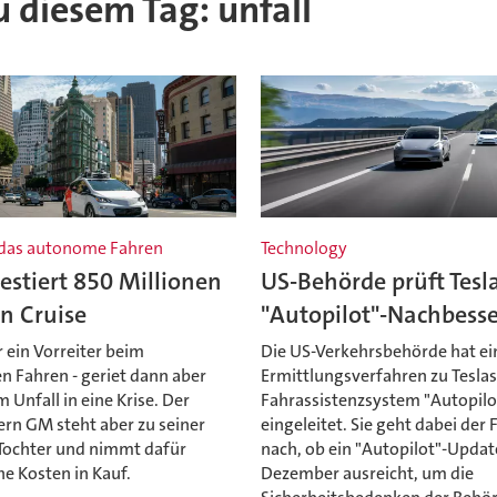
zu diesem Tag: unfall
 das autonome Fahren
Technology
stiert 850 Millionen
US-Behörde prüft Tesl
in Cruise
"Autopilot"-Nachbess
 ein Vorreiter beim
Die US-Verkehrsbehörde hat ei
 Fahren - geriet dann aber
Ermittlungsverfahren zu Tesla
 Unfall in eine Krise. Der
Fahrassistenzsystem "Autopilo
rn GM steht aber zu seiner
eingeleitet. Sie geht dabei der 
Tochter und nimmt dafür
nach, ob ein "Autopilot"-Updat
e Kosten in Kauf.
Dezember ausreicht, um die