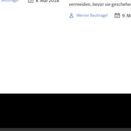
8. Mai 2018
 Beutnagel
vermeiden, bevor sie geschehe
9. M
Werner Beutnagel