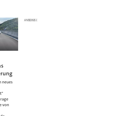
ANZEIGE
as
erung
n neues
s
t"
Frage
e von