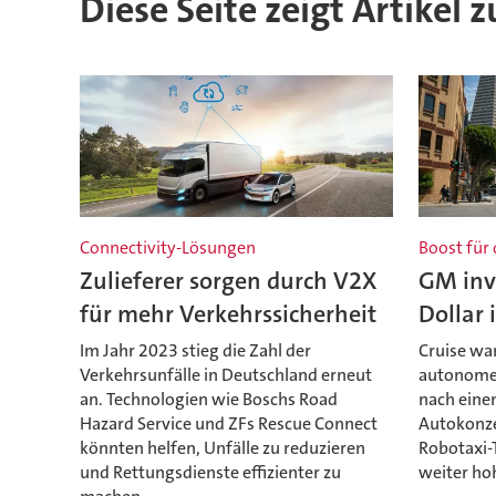
Diese Seite zeigt Artikel 
Connectivity-Lösungen
Boost für
Zulieferer sorgen durch V2X
GM inve
für mehr Verkehrssicherheit
Dollar 
Im Jahr 2023 stieg die Zahl der
Cruise war
Verkehrsunfälle in Deutschland erneut
autonomen
an. Technologien wie Boschs Road
nach einem
Hazard Service und ZFs Rescue Connect
Autokonze
könnten helfen, Unfälle zu reduzieren
Robotaxi-
und Rettungsdienste effizienter zu
weiter hoh