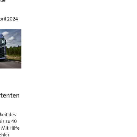
rde
pril 2024
stenten
eit des
bis zu 40
 Mit Hilfe
ehler