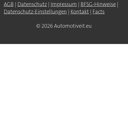
AGB
|
Datenschutz
|
Impressum
|
BFSG-Hinweise
|
Datenschutz-Einstellungen
|
Kontakt
|
Facts
© 2026 Automotiveit.eu