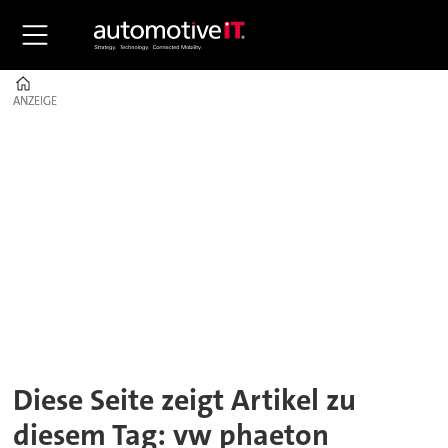
Home
ANZEIGE
ANZEIGE
Tag:
vw
phaeton
Diese Seite zeigt Artikel zu
diesem Tag: vw phaeton