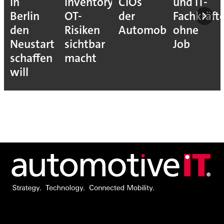
in
Inventory
CIOs
und IT-
Berlin
OT-
der
Fachkräft
den
Risiken
Automobilindustrie
ohne
Neustart
sichtbar
Job
schaffen
macht
will