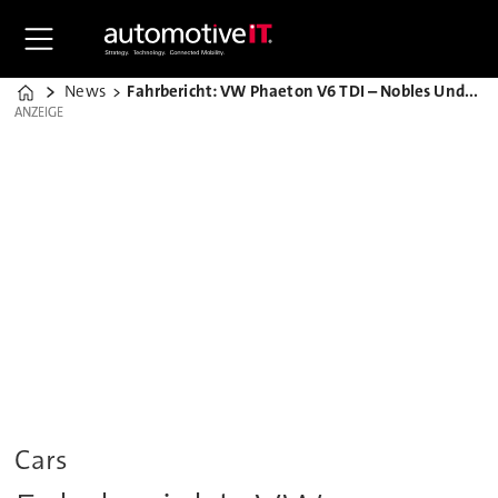
News
Fahrbericht: VW Phaeton V6 TDI – Nobles Understatement
Home
ANZEIGE
ANZEIGE
Cars