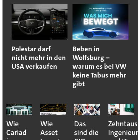
Polestar darf
Beben in
nicht mehr in den
Wolfsburg –
USA verkaufen
warum es bei VW
keine Tabus mehr
gibt
Wie
Wie
Das
Zehntaus
Cariad
Asset
sind die
Ingenieur