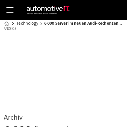
Technology
6 000 Server im neuen Audi-Rechenzentrum
Home
ANZEIGE
ANZEIGE
Archiv