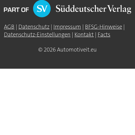
AGB
|
Datenschutz
|
Impressum
|
BFSG-Hinweise
|
Datenschutz-Einstellungen
|
Kontakt
|
Facts
© 2026 Automotiveit.eu