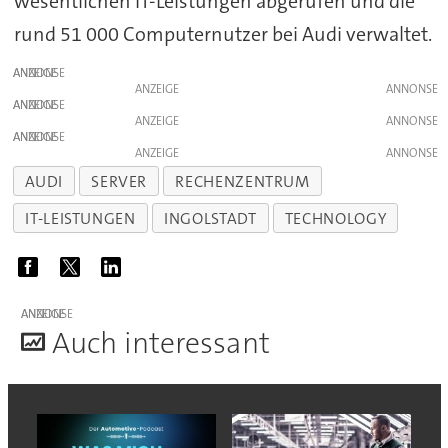
wesentlichen IT-Leistungen abgerufen und die
rund 51 000 Computernutzer bei Audi verwaltet.
ANZEIGE
ANZEIGE
ANZEIGE
ANZEIGE
ANZEIGE
ANZEIGE
AUDI
SERVER
RECHENZENTRUM
IT-LEISTUNGEN
INGOLSTADT
TECHNOLOGY
ANZEIGE
A
uch interessant