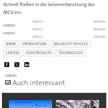
ActiveE fließen in die Serienentwicklung des
MCV ein.
ANZEIGE
ANZEIGE
ANZEIGE
ANZEIGE
ANZEIGE
BMW
PRODUKTION
MEGACITY VEHICLE
LEIPZIG
ELEKTROAUTO
TECHNOLOGY
ANZEIGE
A
uch interessant