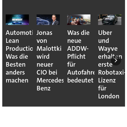
Automotive
Jonas
Was die
Uber
Lean
von
neue
und
Production:
Malottki
ADDW-
Wayve
Was die
wird
Pflicht
erhalten
Besten
neuer
für
erste
anders
CIO bei
Autofahrer
Robotaxi-
machen
Mercedes-
bedeutet
Lizenz
Benz
für
London