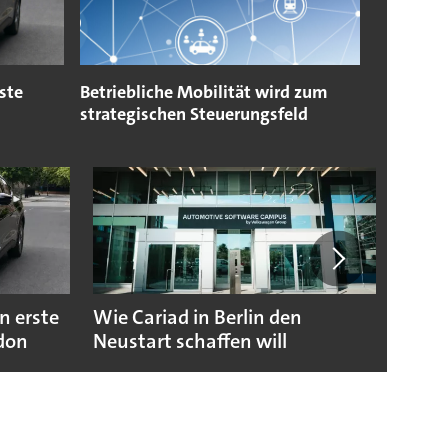
ste
Betriebliche Mobilität wird zum
strategischen Steuerungsfeld
n erste
Wie Cariad in Berlin den
Wie A
ndon
Neustart schaffen will
sicht