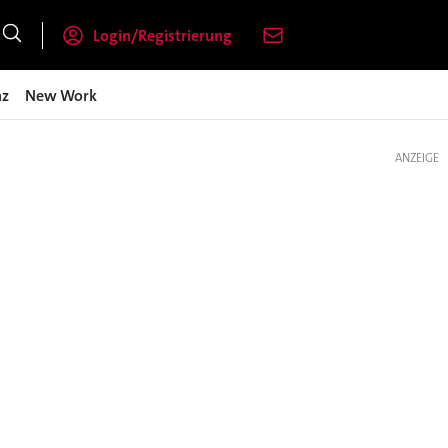
Login/Registrierung
nz
New Work
ANZEIGE