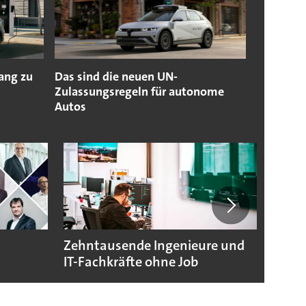
ang zu
Das sind die neuen UN-
Zulassungsregeln für autonome
Autos
Zehntausende Ingenieure und
Zoox 
IT-Fachkräfte ohne Job
mit R