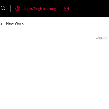
Login/Registrierung
nz
New Work
ANZEIGE