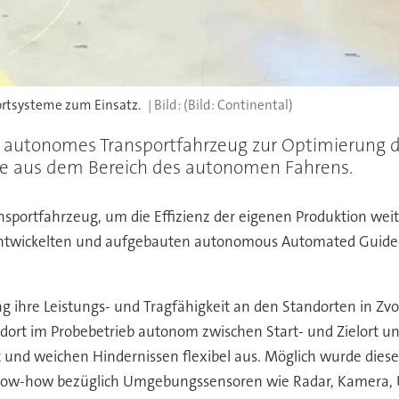
portsysteme zum Einsatz.
(Bild: Continental)
s, autonomes Transportfahrzeug zur Optimierung d
logie aus dem Bereich des autonomen Fahrens.
portfahrzeug, um die Effizienz der eigenen Produktion weite
entwickelten und aufgebauten autonomous Automated Guided 
g ihre Leistungs- und Tragfähigkeit an den Standorten in Zv
rt im Probebetrieb autonom zwischen Start- und Zielort und 
st und weichen Hindernissen flexibel aus. Möglich wurde die
ow-how bezüglich Umgebungssensoren wie Radar, Kamera, Ult