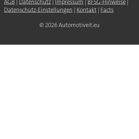
AGB
|
Datenschutz
|
Impressum
|
BFSG-Hinweise
|
Datenschutz-Einstellungen
|
Kontakt
|
Facts
© 2026 Automotiveit.eu