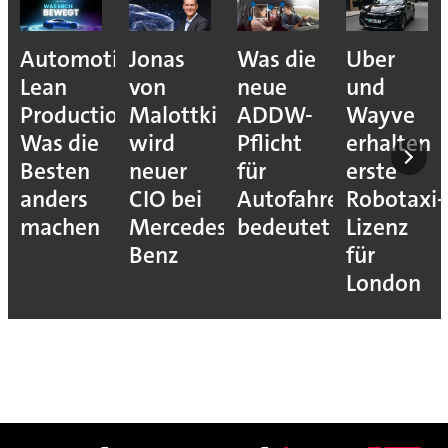
Automotive
Jonas
Was die
Uber
Lean
von
neue
und
Production:
Malottki
ADDW-
Wayve
Was die
wird
Pflicht
erhalten
Besten
neuer
für
erste
anders
CIO bei
Autofahrer
Robotaxi-
machen
Mercedes-
bedeutet
Lizenz
Benz
für
London