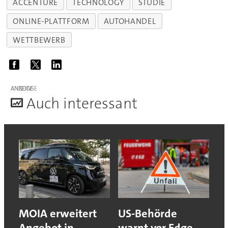
ACCENTURE
TECHNOLOGY
STUDIE
ONLINE-PLATTFORM
AUTOHANDEL
WETTBEWERB
ANZEIGE
A
uch interessant
MOIA erweitert
US-Behörde
Angebot in
warnt vor Edge