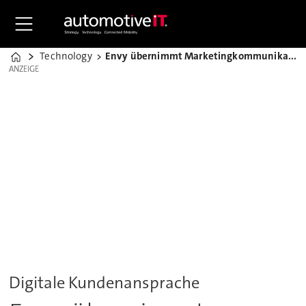
Technology
Envy übernimmt Marketingkommunikation für Seat
Home
ANZEIGE
ANZEIGE
Digitale Kundenansprache