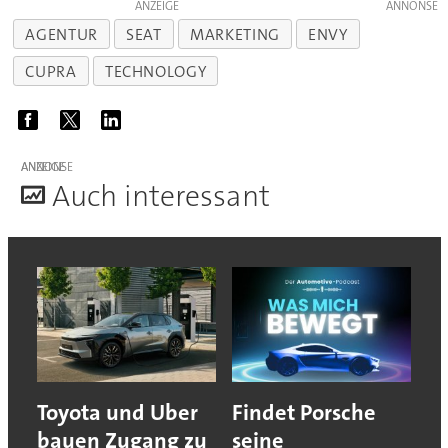
ANZEIGE
AGENTUR
SEAT
MARKETING
ENVY
CUPRA
TECHNOLOGY
ANZEIGE
A
uch interessant
Toyota und Uber
Findet Porsche
bauen Zugang zu
seine