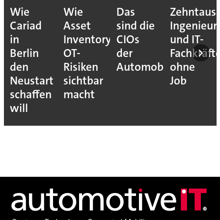
Wie
Wie
Das
Zehntaus
Cariad
Asset
sind die
Ingenieur
in
Inventory
CIOs
und IT-
Berlin
OT-
der
Fachkräft
den
Risiken
Automobilindustrie
ohne
Neustart
sichtbar
Job
schaffen
macht
will