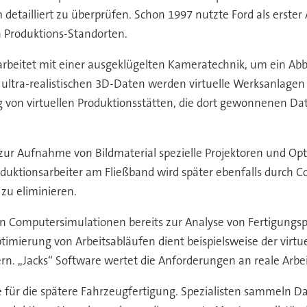
etailliert zu überprüfen. Schon 1997 nutzte Ford als erster
 Produktions-Standorten.
arbeitet mit einer ausgeklügelten Kameratechnik, um ein Abb
r ultra-realistischen 3D-Daten werden virtuelle Werksanlagen
g von virtuellen Produktionsstätten, die dort gewonnenen D
 zur Aufnahme von Bildmaterial spezielle Projektoren und O
oduktionsarbeiter am Fließband wird später ebenfalls durch C
zu eliminieren.
n Computersimulationen bereits zur Analyse von Fertigungsp
erung von Arbeitsabläufen dient beispielsweise der virtuelle 
n. ,,Jacks“ Software wertet die Anforderungen an reale Arbei
für die spätere Fahrzeugfertigung. Spezialisten sammeln D