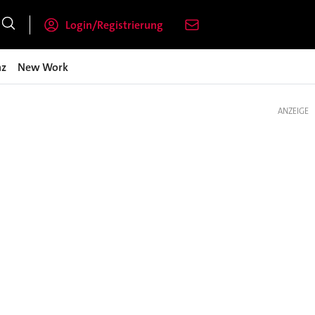
Login/Registrierung
nz
New Work
ANZEIGE