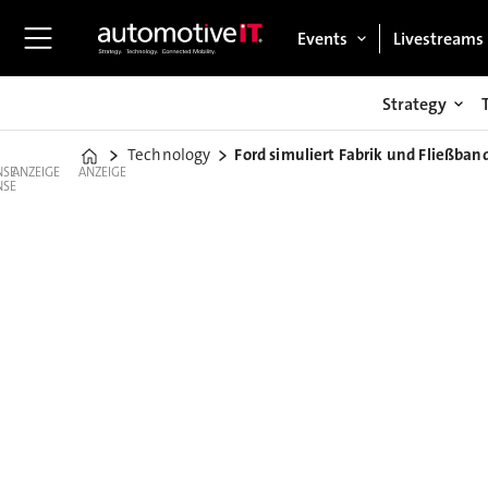
Events
Livestreams
Strategy
Technology
Ford simuliert Fabrik und Fließban
Home
ANZEIGE
ANZEIGE