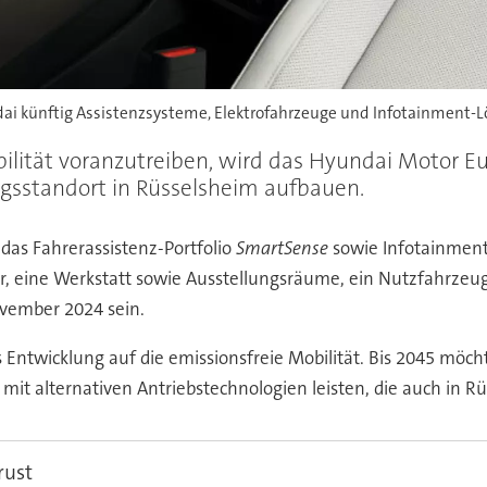
i künftig Assistenzsysteme, Elektrofahrzeuge und Infotainment-L
ilität voranzutreiben, wird das Hyundai Motor E
sstandort in Rüsselsheim aufbauen.
as Fahrerassistenz-Portfolio
SmartSense
sowie Infotainment
bor, eine Werkstatt sowie Ausstellungsräume, ein Nutzfahrze
ovember 2024 sein.
ntwicklung auf die emissionsfreie Mobilität. Bis 2045 möch
it alternativen Antriebstechnologien leisten, die auch in R
rust