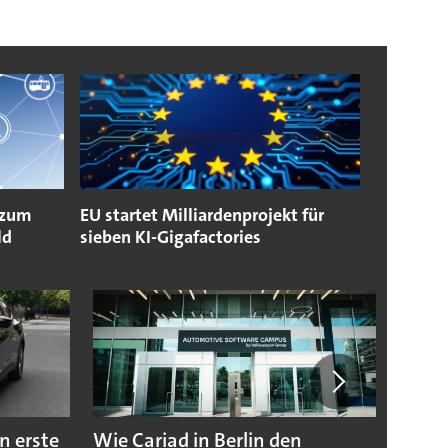
 zum
EU startet Milliardenprojekt für
ld
sieben KI-Gigafactories
n erste
Wie Cariad in Berlin den
Wie A