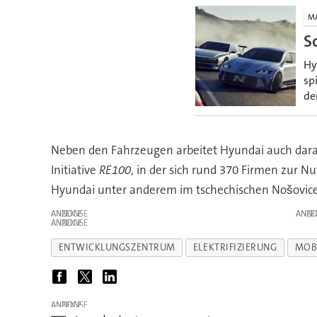
M
S
Hy
sp
de
Neben den Fahrzeugen arbeitet Hyundai auch daran
Initiative
RE100
, in der sich rund 370 Firmen zur 
Hyundai unter anderem im tschechischen Nošovice e
ANZEIGE
ANZE
ANZEIGE
ENTWICKLUNGSZENTRUM
ELEKTRIFIZIERUNG
MOBI
ANZEIGE