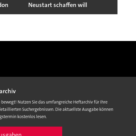
ndon
Neustart schaffen will
sicht
archiv
e bewegt! Nutzen Sie das umfangreiche Heftarchiv für Ihre
detaillierten Suchergebnissen. Die aktuellste Ausgabe können
gstermin kostenlos lesen.
Ausgaben