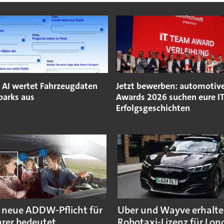
o AI wertet Fahrzeugdaten
Jetzt bewerben: automotiv
parks aus
Awards 2026 suchen eure IT
Erfolgsgeschichten
 neue ADDW-Pflicht für
Uber und Wayve erhalte
rer bedeutet
Robotaxi-Lizenz für Lo