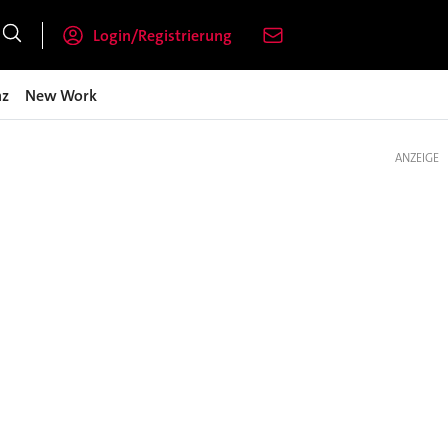
Login/Registrierung
nz
New Work
ANZEIGE