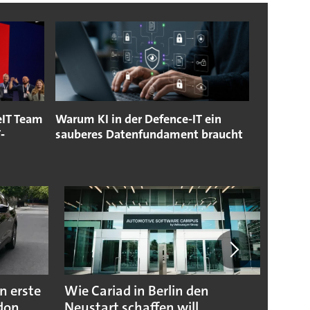
eIT Team
Warum KI in der Defence-IT ein
‐
sauberes Datenfundament braucht
n erste
Wie Cariad in Berlin den
Wie A
ndon
Neustart schaffen will
sicht