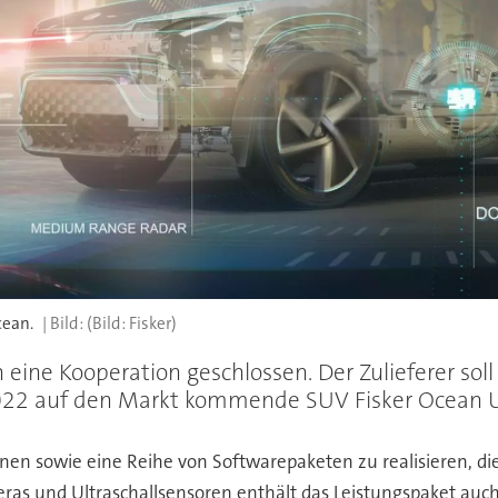
cean.
(Bild: Fisker)
ine Kooperation geschlossen. Der Zulieferer soll
022 auf den Markt kommende SUV Fisker Ocean U
en sowie eine Reihe von Softwarepaketen zu realisieren, di
ras und Ultraschallsensoren enthält das Leistungspaket au