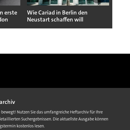
n erste
Wie Cariad in Berlin den
Wie A
ndon
Neustart schaffen will
sicht
archiv
e bewegt! Nutzen Sie das umfangreiche Heftarchiv für Ihre
detaillierten Suchergebnissen. Die aktuellste Ausgabe können
gstermin kostenlos lesen.