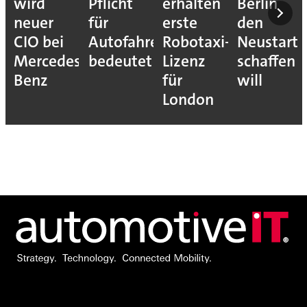
wird
Pflicht
erhalten
Berlin
neuer
für
erste
den
CIO bei
Autofahrer
Robotaxi-
Neustart
Mercedes-
bedeutet
Lizenz
schaffen
Benz
für
will
London