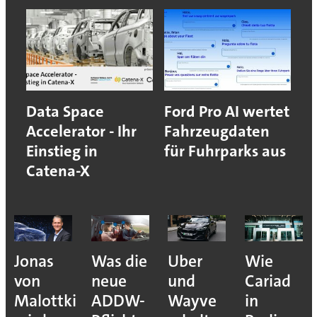
Data Space
Ford Pro AI wertet
Accelerator - Ihr
Fahrzeugdaten
Einstieg in
für Fuhrparks aus
Catena-X
Jonas
Was die
Uber
Wie
von
neue
und
Cariad
Malottki
ADDW-
Wayve
in