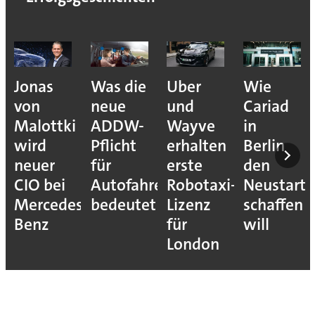
Jonas
Was die
Uber
Wie
von
neue
und
Cariad
Malottki
ADDW-
Wayve
in
wird
Pflicht
erhalten
Berlin
neuer
für
erste
den
CIO bei
Autofahrer
Robotaxi-
Neustart
Mercedes-
bedeutet
Lizenz
schaffen
Benz
für
will
London