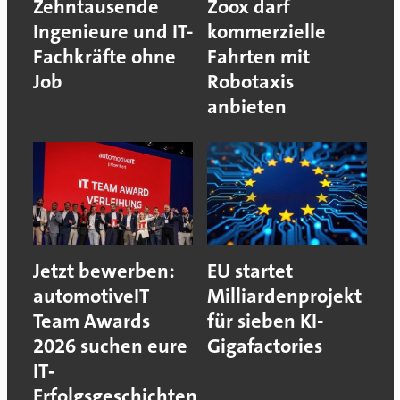
Zehntausende
Zoox darf
Ingenieure und IT-
kommerzielle
Fachkräfte ohne
Fahrten mit
Job
Robotaxis
anbieten
Jetzt bewerben:
EU startet
automotiveIT
Milliardenprojekt
Team Awards
für sieben KI-
2026 suchen eure
Gigafactories
IT‐
Erfolgsgeschichten