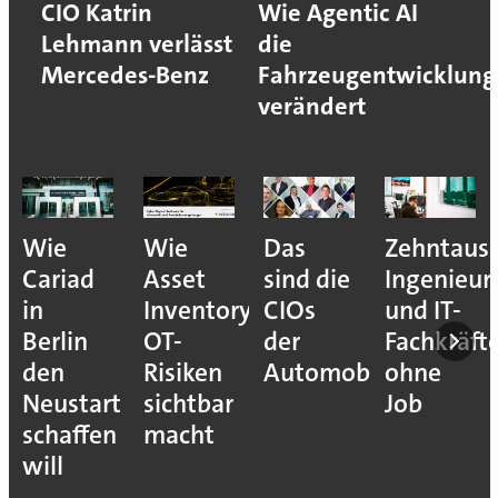
CIO Katrin
Wie Agentic AI
Lehmann verlässt
die
Mercedes-Benz
Fahrzeugentwicklung
verändert
Wie
Wie
Das
Zehntaus
Cariad
Asset
sind die
Ingenieur
in
Inventory
CIOs
und IT-
Berlin
OT-
der
Fachkräft
den
Risiken
Automobilindustrie
ohne
Neustart
sichtbar
Job
schaffen
macht
will