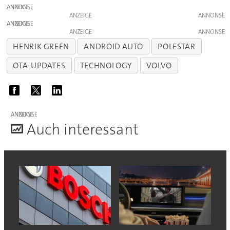
ANZEIGE
ANZEIGE
ANZEIGE
ANZEIGE
HENRIK GREEN
ANDROID AUTO
POLESTAR
OTA-UPDATES
TECHNOLOGY
VOLVO
ANZEIGE
A
uch interessant