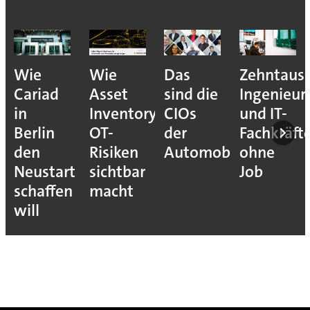
Wie
Wie
Das
Zehntaus
Cariad
Asset
sind die
Ingenieur
in
Inventory
CIOs
und IT-
Berlin
OT-
der
Fachkräft
den
Risiken
Automobilindustrie
ohne
Neustart
sichtbar
Job
schaffen
macht
will