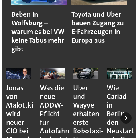
Beben in
Toyota und Uber
Wolfsburg –
bauen Zugang zu
warum es bei VW
E-Fahrzeugen in
keine Tabus mehr
Europa aus
gibt
Jonas
Was die
Uber
Wie
von
neue
und
Cariad
Malottki
ADDW-
Wayve
in
wird
Pflicht
erhalten
Berlin
neuer
für
erste
den
CIO bei
Autofahrer
Robotaxi-
Neustart