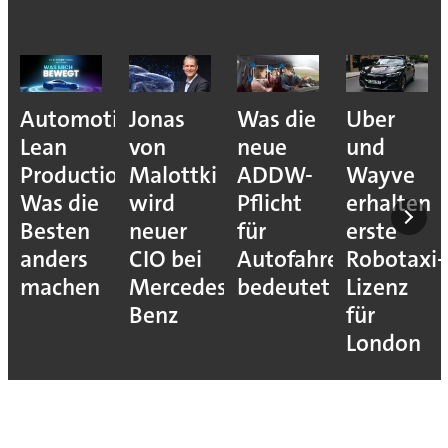
Automotive
Jonas
Was die
Uber
Lean
von
neue
und
Production:
Malottki
ADDW-
Wayve
Was die
wird
Pflicht
erhalten
Besten
neuer
für
erste
anders
CIO bei
Autofahrer
Robotaxi-
machen
Mercedes-
bedeutet
Lizenz
Benz
für
London