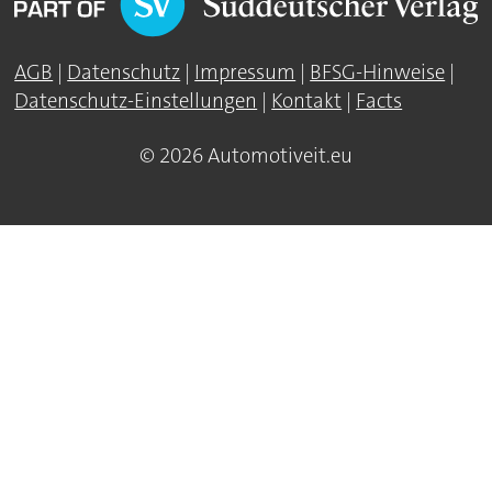
AGB
|
Datenschutz
|
Impressum
|
BFSG-Hinweise
|
Datenschutz-Einstellungen
|
Kontakt
|
Facts
© 2026 Automotiveit.eu