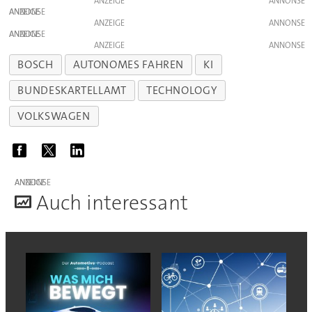
ANZEIGE
ANZEIGE
ANZEIGE
ANZEIGE
ANZEIGE
BOSCH
AUTONOMES FAHREN
KI
BUNDESKARTELLAMT
TECHNOLOGY
VOLKSWAGEN
ANZEIGE
A
uch interessant