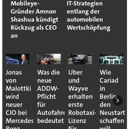
Mobileye-
IT-Strategien
Gründer Amnon
entlang der
Shashua kündigt
automobilen
Rückzug als CEO
Wertschöpfung
an
Jonas
Was die
Uber
Wie
von
neue
und
Cariad
Malottki
ADDW-
Wayve
in
wird
Pflicht
erhalten
Berlin
neuer
für
erste
den
CIO bei
Autofahrer
Robotaxi-
Neustart
Mercedes-
bedeutet
Lizenz
schaffen
Benz
für
will