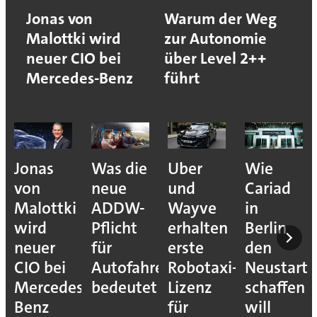
Jonas von
Warum der Weg
Malottki wird
zur Autonomie
neuer CIO bei
über Level 2++
Mercedes-Benz
führt
Jonas
Was die
Uber
Wie
von
neue
und
Cariad
Malottki
ADDW-
Wayve
in
wird
Pflicht
erhalten
Berlin
neuer
für
erste
den
CIO bei
Autofahrer
Robotaxi-
Neustart
Mercedes-
bedeutet
Lizenz
schaffen
Benz
für
will