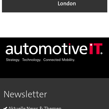
London
Newsletter
Aktuelle News & Themen