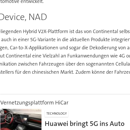
omotive entwickelt.
Device, NAD
genden Hybrid V2X-Plattform ist das von Continental selbs
 auch in einer 5G-Variante in die aktuellen Produkte integri
gen, Car-to-X-Applikationen und sogar die Dekodierung vo
t Continental eine Vielzahl an Funkanwendungen wie 4G ode
nikation zwischen Fahrzeugen über den sogenannten Cellular-
tellers für den chinesischen Markt. Zudem könne der Fahrze
Vernetzungsplattform HiCar
TECHNOLOGY
Huawei bringt 5G ins Auto