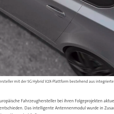
hersteller mit der 5G Hybrid V2X-Plattform bestehend aus integrie
uropäische Fahrzeughersteller bei ihren Folgeprojekten aktuel
 entschieden. Das intelligente Antennenmodul wurde in Zus