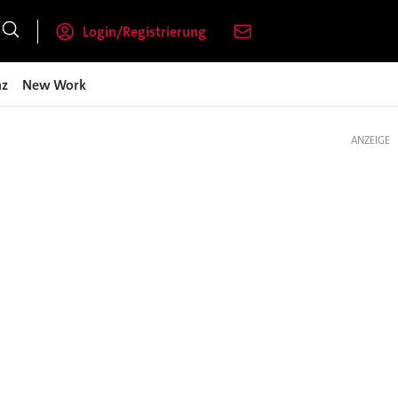
Login/Registrierung
nz
New Work
ANZEIGE