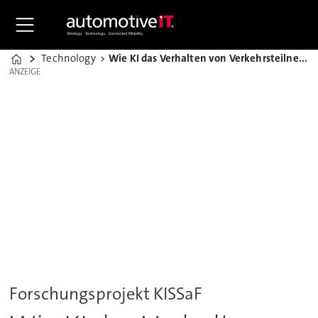
Technology
Wie KI das Verhalten von Verkehrsteilnehmern antizipiert
Home
ANZEIGE
ANZEIGE
Forschungsprojekt KISSaF