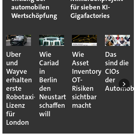
automobilen
für sieben KI-
Wertschöpfung
Gigafactories
Uber
Wie
Wie
Das
und
Cariad
Asset
sind die
Wayve
in
Inventory
CIOs
erhalten
Berlin
OT-
der
erste
den
Risiken
Automobil
Robotaxi-
Neustart
sichtbar
Lizenz
schaffen
macht
für
will
London