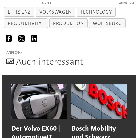
ANZEIGE
EFFIZIENZ
VOLKSWAGEN
TECHNOLOGY
PRODUKTIVITÄT
PRODUKTION
WOLFSBURG
ANZEIGE
A
uch interessant
Der Volvo EX60 |
Bosch Mobility
AutomotiveIT
und Schwarz