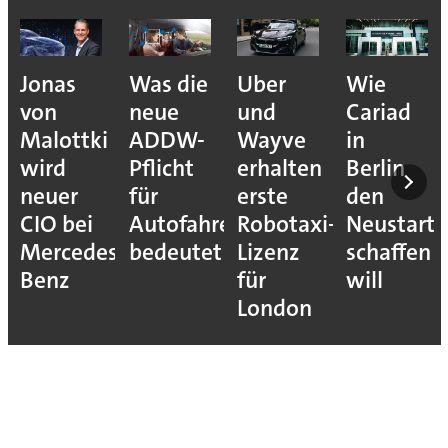
Jonas
Was die
Uber
Wie
von
neue
und
Cariad
Malottki
ADDW-
Wayve
in
wird
Pflicht
erhalten
Berlin
neuer
für
erste
den
CIO bei
Autofahrer
Robotaxi-
Neustart
Mercedes-
bedeutet
Lizenz
schaffen
Benz
für
will
London