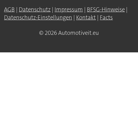
AGB
|
Datenschutz
|
Impressum
|
BFSG-Hinweise
|
Datenschutz-Einstellungen
|
Kontakt
|
Facts
© 2026 Automotiveit.eu