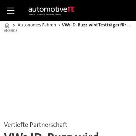
Autonomes Fahren
VWs ID. Buzz wird Testträger für ZYT-Technologie
Home
ANZEIGE
ANZEIGE
Vertiefte Partnerschaft