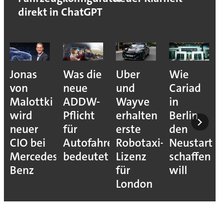
direkt in ChatGPT
Jonas
Was die
Uber
Wie
von
neue
und
Cariad
Malottki
ADDW-
Wayve
in
wird
Pflicht
erhalten
Berlin
neuer
für
erste
den
CIO bei
Autofahrer
Robotaxi-
Neustart
Mercedes-
bedeutet
Lizenz
schaffen
Benz
für
will
London