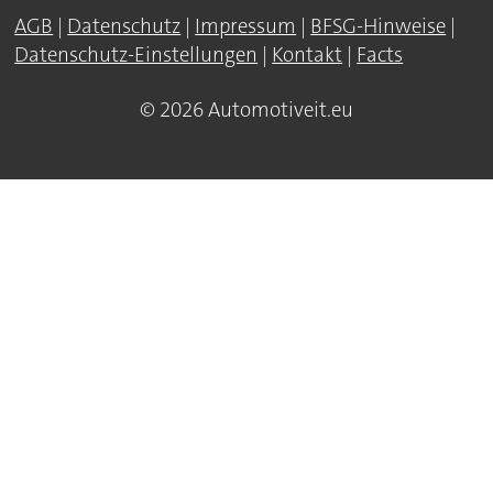
AGB
|
Datenschutz
|
Impressum
|
BFSG-Hinweise
|
Datenschutz-Einstellungen
|
Kontakt
|
Facts
© 2026 Automotiveit.eu