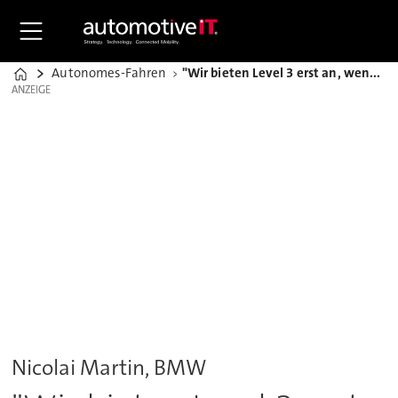
Autonomes-Fahren
"Wir bieten Level 3 erst an, wenn es absolut sicher ist"
Home
ANZEIGE
ANZEIGE
Nicolai Martin, BMW