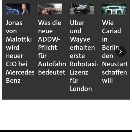
Jonas
Was die
Uber
Wie
von
neue
und
Cariad
Malottki
ADDW-
Wayve
in
wird
Pflicht
erhalten
Berlin
neuer
für
erste
den
CIO bei
Autofahrer
Robotaxi-
Neustart
Mercedes-
bedeutet
Lizenz
schaffen
Benz
für
will
London