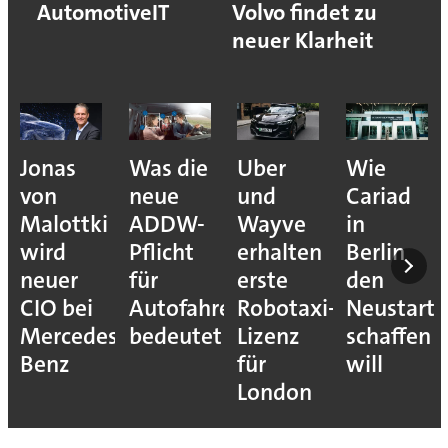
AutomotiveIT
Volvo findet zu
neuer Klarheit
Jonas
Was die
Uber
Wie
von
neue
und
Cariad
Malottki
ADDW-
Wayve
in
wird
Pflicht
erhalten
Berlin
neuer
für
erste
den
CIO bei
Autofahrer
Robotaxi-
Neustart
Mercedes-
bedeutet
Lizenz
schaffen
Benz
für
will
London