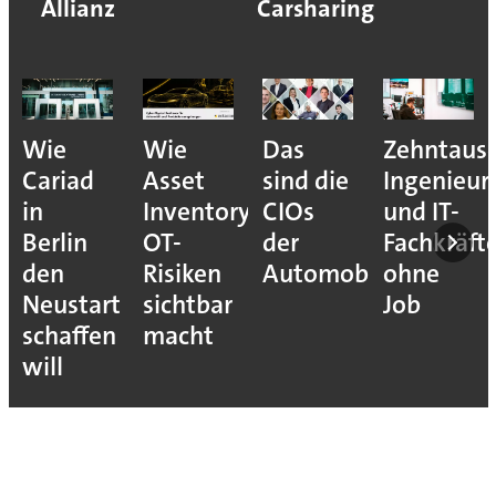
Allianz
Carsharing
Wie
Das
Zehntausende
Zoox
Asset
sind die
Ingenieure
darf
Inventory
CIOs
und IT-
kommerzi
OT-
der
Fachkräfte
Fahrten
Risiken
Automobilindustrie
ohne
mit
sichtbar
Job
Robotaxis
macht
anbieten