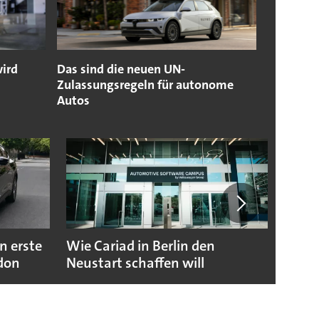
wird
Das sind die neuen UN-
Zulassungsregeln für autonome
Autos
n erste
Wie Cariad in Berlin den
Wie A
ndon
Neustart schaffen will
sicht