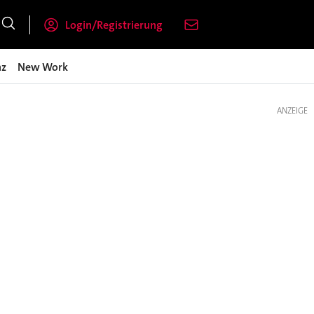
Login/Registrierung
nz
New Work
ANZEIGE