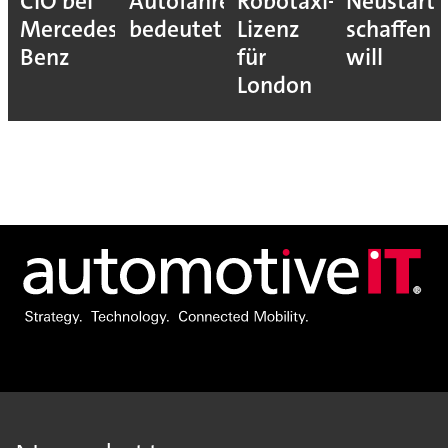
CIO bei
Autofahrer
Robotaxi-
Neustart
Mercedes-
bedeutet
Lizenz
schaffen
Benz
für
will
London