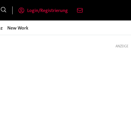
Login/Registrierung
nz
New Work
ANZEIGE