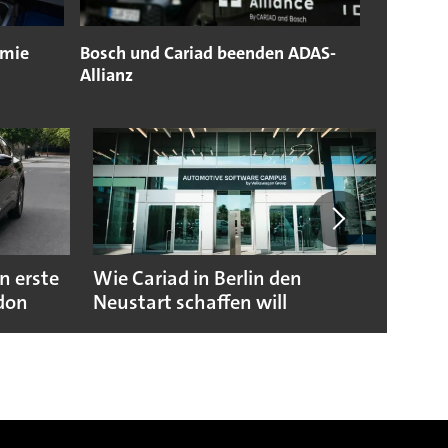
omie
Bosch und Cariad beenden ADAS-
Allianz
n erste
Wie Cariad in Berlin den
Wie A
ndon
Neustart schaffen will
sicht