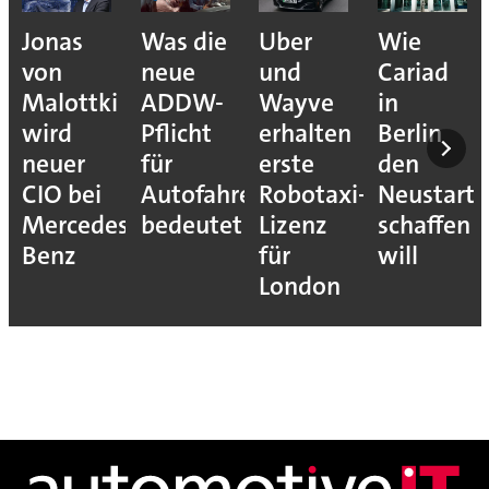
Jonas
Was die
Uber
Wie
von
neue
und
Cariad
Malottki
ADDW-
Wayve
in
wird
Pflicht
erhalten
Berlin
neuer
für
erste
den
CIO bei
Autofahrer
Robotaxi-
Neustart
Mercedes-
bedeutet
Lizenz
schaffen
Benz
für
will
London