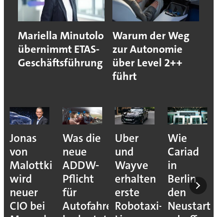
Mariella Minutolo
Warum der Weg
übernimmt ETAS-
zur Autonomie
Geschäftsführung
über Level 2++
führt
Jonas
Was die
Uber
Wie
von
neue
und
Cariad
Malottki
ADDW-
Wayve
in
wird
Pflicht
erhalten
Berlin
neuer
für
erste
den
CIO bei
Autofahrer
Robotaxi-
Neustart