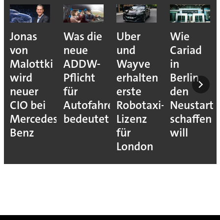
Jonas
Was die
Uber
Wie
von
neue
und
Cariad
Malottki
ADDW-
Wayve
in
wird
Pflicht
erhalten
Berlin
neuer
für
erste
den
CIO bei
Autofahrer
Robotaxi-
Neustart
Mercedes-
bedeutet
Lizenz
schaffen
Benz
für
will
London