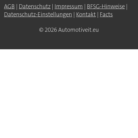
AGB
|
Datenschutz
|
Impressum
|
BFSG-Hinweise
|
Datenschutz-Einstellungen
|
Kontakt
|
Facts
© 2026 Automotiveit.eu