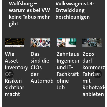
Wolfsburg –
Volkswagens L3-
warum es bei VW
Entwicklung
keine Tabus mehr
beschleunigen
gibt
Wie
Das
Zehntausende
Zoox
Asset
sind die
Ingenieure
darf
Inventory
CIOs
und IT-
kommerzi
OT-
der
Fachkräfte
Fahrten
Risiken
Automobilindustrie
ohne
mit
sichtbar
Job
Robotaxis
macht
anbieten