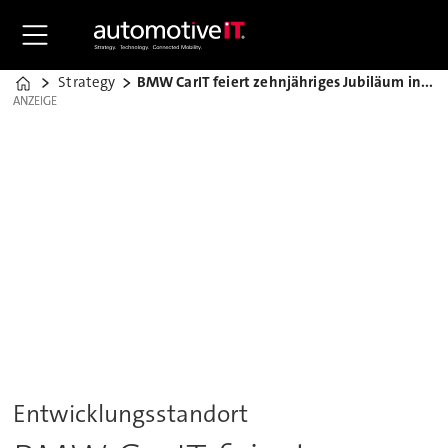
Strategy
BMW CarIT feiert zehnjähriges Jubiläum in Ulm
Home
ANZEIGE
ANZEIGE
Entwicklungsstandort