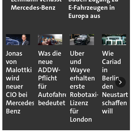
Mercedes-Benz
E-Fahrzeugen in
Europa aus
Jonas
Was die
Uber
Wie
von
neue
und
Cariad
Malottki
ADDW-
Wayve
in
wird
Pflicht
erhalten
Berlin
neuer
für
erste
den
CIO bei
Autofahrer
Robotaxi-
Neustart
Mercedes-
bedeutet
Lizenz
schaffen
Benz
für
will
London